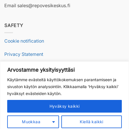
Email sales@repovesikeskus.fi
SAFETY
Cookie notification
Privacy Statement
Arvostamme yksityisyyttäsi
RESPONSIBILITY
Käytämme evästeitä käyttökokemuksen parantamiseen ja
sivuston käytön analysointiin. Klikkaamalla ‘Hyväksy kaikki’
Sustainable nature travel
hyväksyt evästeiden käytön.
Our values and quality
Hyväksy kaikki
Muokkaa
Kiellä kaikki
Copyright 2026 ©
Repovesikeskus