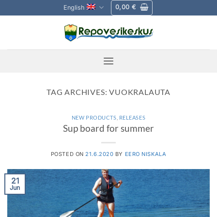
Skip
0,00
€
English
to
content
TAG ARCHIVES:
VUOKRALAUTA
NEW PRODUCTS
,
RELEASES
Sup board for summer
POSTED ON
21.6.2020
BY
EERO NISKALA
21
Jun