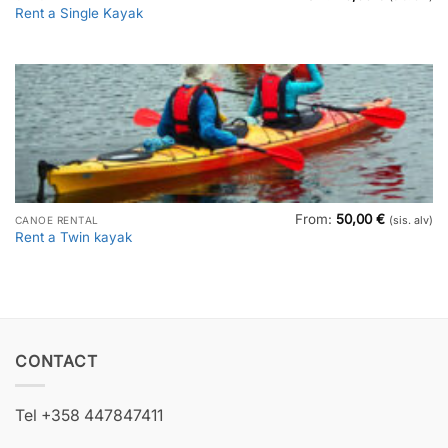
Rent a Single Kayak
From:
50,00
€
CANOE RENTAL
(sis. alv)
Rent a Twin kayak
CONTACT
Tel +358 447847411