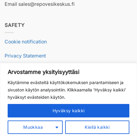
Email sales@repovesikeskus.fi
SAFETY
Cookie notification
Privacy Statement
Arvostamme yksityisyyttäsi
RESPONSIBILITY
Käytämme evästeitä käyttökokemuksen parantamiseen ja
sivuston käytön analysointiin. Klikkaamalla ‘Hyväksy kaikki’
Sustainable nature travel
hyväksyt evästeiden käytön.
Our values and quality
Hyväksy kaikki
Muokkaa
Kiellä kaikki
Copyright 2026 ©
Repovesikeskus