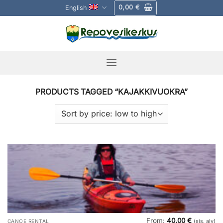
Skip
0,00
€
English
to
content
PRODUCTS TAGGED “KAJAKKIVUOKRA”
From:
40,00
€
CANOE RENTAL
(sis. alv)