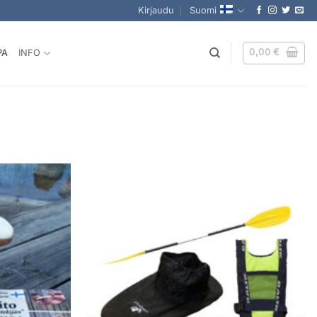
Kirjaudu
Suomi
0,00
€
PA
INFO