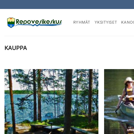
Skip
to
content
RYHMÄT
YKSITYISET
KANO
KAUPPA