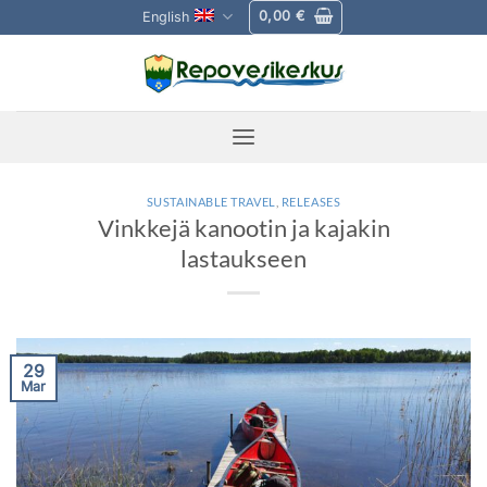
Skip
0,00
€
English
to
content
SUSTAINABLE TRAVEL
,
RELEASES
Vinkkejä kanootin ja kajakin
lastaukseen
29
Mar