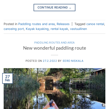
CONTINUE READING
→
Posted in
Paddling routes and area
,
Releases
|
Tagged
canoe rental
,
canoeing port
,
Kayak kayaking
,
rental kayak
,
vastuullinen
PADDLING ROUTES AND AREA
New wonderful paddling route
POSTED ON
27.2.2022
BY
EERO NISKALA
27
Feb