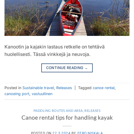
Kanootin ja kajakin lastaus retkelle on tehtävä
huolellisesti. Tässä vinkkejä ja neuvoja.
CONTINUE READING
→
Posted in
Sustainable travel
,
Releases
|
Tagged
canoe rental
,
canoeing port
,
vastuullinen
PADDLING ROUTES AND AREA
,
RELEASES
Canoe rental tips for handling kayak
POSTED ON
22.3.2024
BY
EERO NISKALA