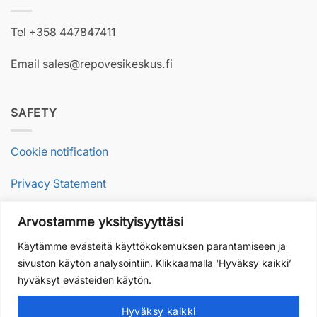
Tel +358 447847411
Email sales@repovesikeskus.fi
SAFETY
Cookie notification
Privacy Statement
Arvostamme yksityisyyttäsi
RESPONSIBILITY
Käytämme evästeitä käyttökokemuksen parantamiseen ja
sivuston käytön analysointiin. Klikkaamalla ‘Hyväksy kaikki’
Sustainable nature travel
hyväksyt evästeiden käytön.
Our values and quality
Hyväksy kaikki