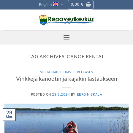
Skip
0,00
€
English
to
content
TAG ARCHIVES:
CANOE RENTAL
SUSTAINABLE TRAVEL
,
RELEASES
Vinkkejä kanootin ja kajakin lastaukseen
POSTED ON
29.3.2024
BY
EERO NISKALA
29
Mar