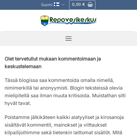
Skip
0,00
€
Suomi
to
content
Olet tervetullut mukaan kommentoimaan ja
keskustelemaan
Tässä blogissa saa kommentoida omalla nimellä,
nimimerkillä tai anonyymisti. Blogin teksteissä olevia
mielipiteitä saa ilman muuta kritisoida. Muistathan silti
hyvät tavat.
Poistamme jälkikäteen kaikki alatyyliset ja kirosanoja
sisältävät kommentit, mainokset ja viittaukset
kilpailijoihimme sekä tietenkin laittomat sisällöt. Mitä