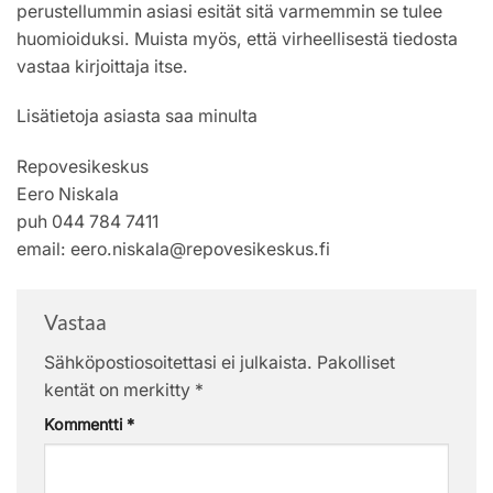
perustellummin asiasi esität sitä varmemmin se tulee
huomioiduksi. Muista myös, että virheellisestä tiedosta
vastaa kirjoittaja itse.
Lisätietoja asiasta saa minulta
Repovesikeskus
Eero Niskala
puh 044 784 7411
email: eero.niskala@repovesikeskus.fi
Vastaa
Sähköpostiosoitettasi ei julkaista.
Pakolliset
kentät on merkitty
*
Kommentti
*