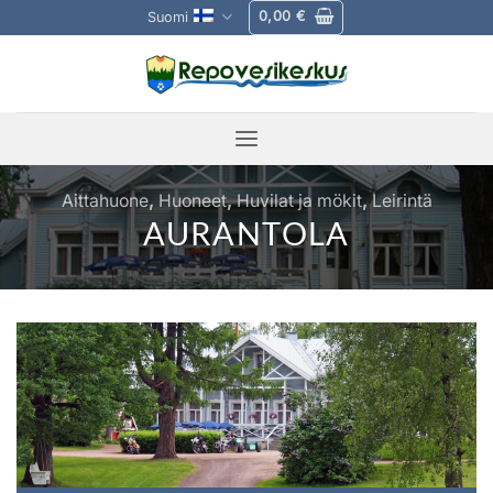
Skip
0,00
€
Suomi
to
content
Aittahuone
,
Huoneet
,
Huvilat ja mökit
,
Leirintä
AURANTOLA