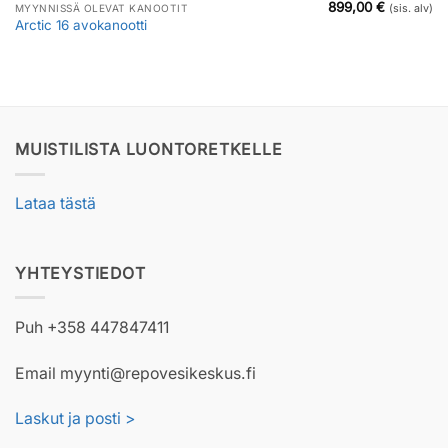
899,00
€
MYYNNISSÄ OLEVAT KANOOTIT
(sis. alv)
Arctic 16 avokanootti
MUISTILISTA LUONTORETKELLE
Lataa tästä
YHTEYSTIEDOT
Puh +358 447847411
Email myynti@repovesikeskus.fi
Laskut ja posti >