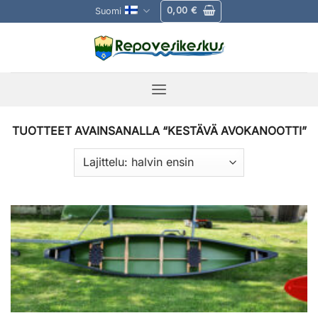
Skip
0,00
€
Suomi
to
content
TUOTTEET AVAINSANALLA “KESTÄVÄ AVOKANOOTTI”