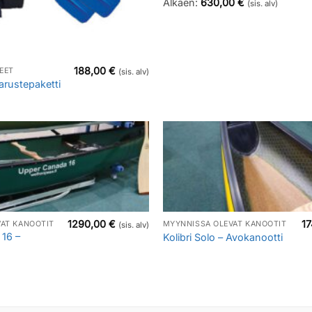
Alkaen:
630,00
€
(sis. alv)
188,00
€
EET
(sis. alv)
arustepaketti
1290,00
€
1
AT KANOOTIT
MYYNNISSÄ OLEVAT KANOOTIT
(sis. alv)
16 –
Kolibri Solo – Avokanootti