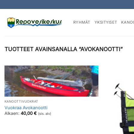
Skip
to
content
RYHMÄT
YKSITYISET
KANO
TUOTTEET AVAINSANALLA “AVOKANOOTTI”
KANOOTTIVUOKRAT
Vuokraa Avokanootti
Alkaen:
40,00
€
(sis. alv)