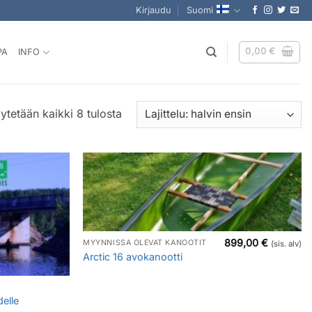
Kirjaudu
Suomi
0,00
€
PA
INFO
Halvin
ytetään kaikki 8 tulosta
ensin
899,00
€
MYYNNISSÄ OLEVAT KANOOTIT
(sis. alv)
Arctic 16 avokanootti
elle