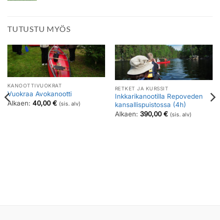
TUTUSTU MYÖS
KANOOTTIVUOKRAT
RETKET JA KURSSIT
Vuokraa Avokanootti
Inkkarikanootilla Repoveden
Alkaen:
40,00
€
(sis. alv)
kansallispuistossa (4h)
Alkaen:
390,00
€
(sis. alv)