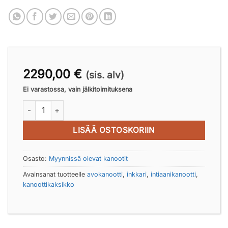
2290,00
€
(sis. alv)
Ei varastossa, vain jälkitoimituksena
Kolibri XL - Avokanootti määrä
LISÄÄ OSTOSKORIIN
Osasto:
Myynnissä olevat kanootit
Avainsanat tuotteelle
avokanootti
,
inkkari
,
intiaanikanootti
,
kanoottikaksikko