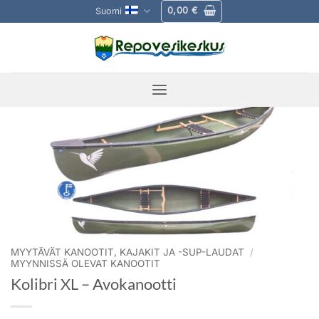
Skip
0,00
€
Suomi
to
content
MYYTÄVÄT KANOOTIT, KAJAKIT JA -SUP-LAUDAT
/
MYYNNISSÄ OLEVAT KANOOTIT
Kolibri XL – Avokanootti