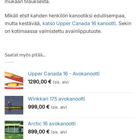
mukaan tilauksesta.
Mikäli etsit kahden henkilön kanootiksi edullisempaa,
mutta kestävää,
katso Upper Canada 16 kanootti
. Sekin
on kotimaassa valmistettu avainlipputuote.
Saatat myös pitää...
Upper Canada 16 - Avokanootti
1290,00
€
(sis. alv)
Winkkari 175 avokanootti
999,00
€
(sis. alv)
Arctic 16 avokanootti
899,00
€
(sis. alv)