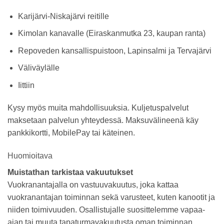
Karijärvi-Niskajärvi reitille
Kimolan kanavalle (Eiraskanmutka 23, kaupan ranta)
Repoveden kansallispuistoon, Lapinsalmi ja Tervajärvi
Väliväylälle
Iittiin
Kysy myös muita mahdollisuuksia. Kuljetuspalvelut
maksetaan palvelun yhteydessä. Maksuvälineenä käy
pankkikortti, MobilePay tai käteinen.
Huomioitava
Muistathan tarkistaa vakuutukset
Vuokranantajalla on vastuuvakuutus, joka kattaa
vuokranantajan toiminnan sekä varusteet, kuten kanootit ja
niiden toimivuuden. Osallistujalle suosittelemme vapaa-
ajan tai muuta tapaturmavakuutusta oman toiminnan