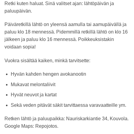
Retki kuten haluat. Sinä valitset ajan: lähtöpäivän ja
paluupäivän.
Päiväretkillä lähtö on yleensä aamulla tai aamupäivällä ja
paluu klo 18 mennessä. Pidemmillä retkillä lähtö on klo 16
jälkeen ja paluu klo 16 mennessä. Poikkeuksistakin
voidaan sopia!
Vuokra sisältää kaiken, minkä tarvitsette:
Hyvän kahden hengen avokanootin
Mukavat melontaliivit
Hyvät neuvot ja kartat
Sekä veden pitävät säkit tarvittaessa varavaatteille ym.
Retken lähtö ja paluupaikka: Nauriskarkiantie 34, Kouvola.
Google Maps: Repojotos.