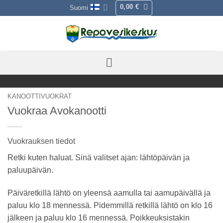
Skip
0,00
€
Suomi
to
content
KANOOTTIVUOKRAT
Vuokraa Avokanootti
Vuokrauksen tiedot
Retki kuten haluat. Sinä valitset ajan: lähtöpäivän ja
paluupäivän.
Päiväretkillä lähtö on yleensä aamulla tai aamupäivällä ja
paluu klo 18 mennessä. Pidemmillä retkillä lähtö on klo 16
jälkeen ja paluu klo 16 mennessä. Poikkeuksistakin