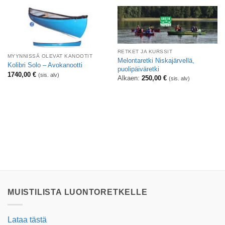
RETKET JA KURSSIT
MYYNNISSÄ OLEVAT KANOOTIT
Melontaretki Niskajärvellä,
Kolibri Solo – Avokanootti
puolipäiväretki
1740,00
€
(sis. alv)
Alkaen:
250,00
€
(sis. alv)
MUISTILISTA LUONTORETKELLE
Lataa tästä