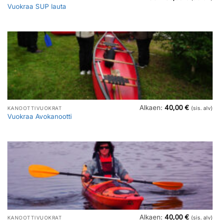
Vuokraa SUP lauta
Alkaen:
40,00
€
KANOOTTIVUOKRAT
(sis. alv)
Vuokraa Avokanootti
Alkaen:
40,00
€
KANOOTTIVUOKRAT
(sis. alv)