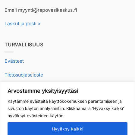
Email myynti@repovesikeskus.fi
Laskut ja posti >
TURVALLISUUS
Evästeet
Tietosuojaseloste
Arvostamme yksityisyyttäsi
VASTUULLISUUS
Käytämme evästeitä käyttökokemuksen parantamiseen ja
sivuston käytön analysointiin. Klikkaamalla ‘Hyväksy kaikki’
Vastuullisesti luonnossa
hyväksyt evästeiden käytön.
Arvot toiminnassamme
Hyväksy kaikki