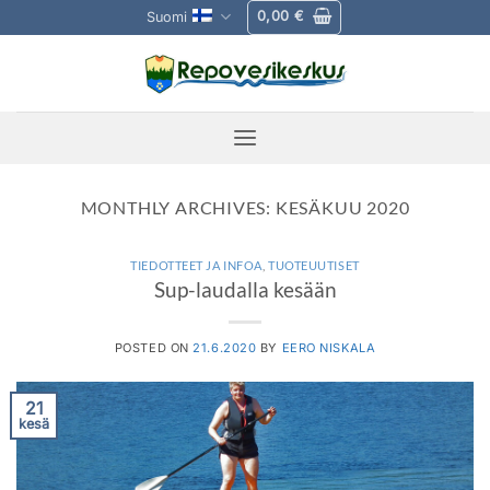
Skip
0,00
€
Suomi
to
content
MONTHLY ARCHIVES:
KESÄKUU 2020
TIEDOTTEET JA INFOA
,
TUOTEUUTISET
Sup-laudalla kesään
POSTED ON
21.6.2020
BY
EERO NISKALA
21
kesä