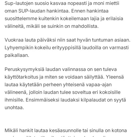
Sup-lautojen suosio kasvaa nopeasti ja moni miettii
oman SUP-laudan hankintaa. Ennen hankintaa
suosittelemme kuitenkin kokeilemaan lajia ja erilaisia
välineitä, mikäli se suinkin on mahdollista.
Vuokraa lauta päiväksi niin saat hyvän tuntuman asiaan.
Lyhyempikin kokeilu erityyppisillä laudoilla on varmasti
paikallaan.
Peruskysymyksiä laudan valinnassa on sen tuleva
käyttötarkoitus ja miten se voidaan säilyttää. Yleensä
lautaa käytetään perheen yhteisenä vapaa-ajan
välineenä, jolloin laudan tulee soveltua eri kokoisille
ihmisille. Ensimmäiseksi laudaksi kilpalaudat on syytä
unohtaa.
Mikäli hankit lautaa kesäasunnolle tai sinulla on kotona