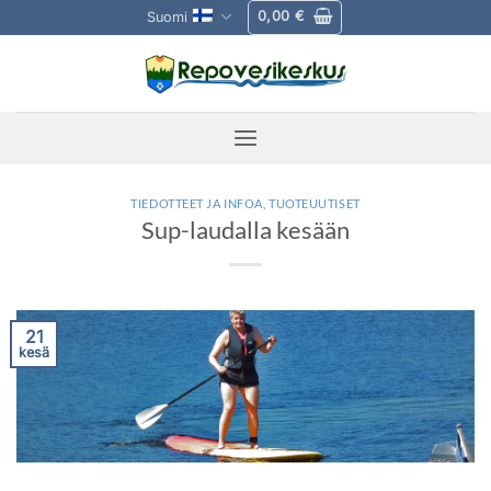
Skip
0,00
€
Suomi
to
content
TIEDOTTEET JA INFOA
,
TUOTEUUTISET
Sup-laudalla kesään
21
kesä