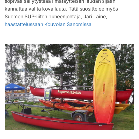
sopivaa säilytystilaa ilmatäytteisen laudan sijaan
kannattaa valita kova lauta. Tätä suosittelee myös
Suomen SUP-liiton puheenjohtaja, Jari Laine,
haastattelussaan Kouvolan Sanomissa