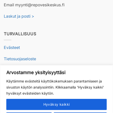
Email myynti@repovesikeskus.fi
Laskut ja posti >
TURVALLISUUS
Evästeet
Tietosuojaseloste
Arvostamme yksityisyyttäsi
VASTUULLISUUS
Käytämme evästeitä käyttökokemuksen parantamiseen ja
sivuston käytön analysointiin. Klikkaamalla ‘Hyväksy kaikki’
Vastuullisesti luonnossa
hyväksyt evästeiden käytön.
Arvot toiminnassamme
Hyväksy kaikki