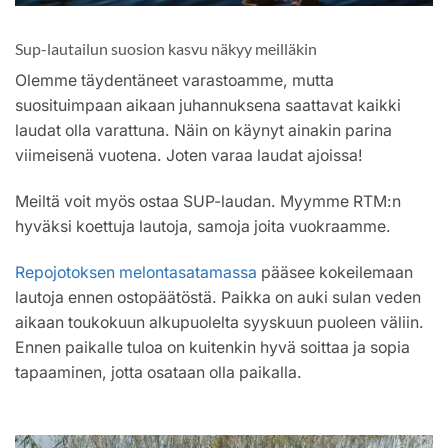
Sup-lautailun suosion kasvu näkyy meilläkin
Olemme täydentäneet varastoamme, mutta
suosituimpaan aikaan juhannuksena saattavat kaikki
laudat olla varattuna. Näin on käynyt ainakin parina
viimeisenä vuotena. Joten varaa laudat ajoissa!
Meiltä voit myös ostaa SUP-laudan. Myymme RTM:n
hyväksi koettuja lautoja, samoja joita vuokraamme.
Repojotoksen melontasatamassa
pääsee kokeilemaan
lautoja ennen ostopäätöstä. Paikka on auki sulan veden
aikaan toukokuun alkupuolelta syyskuun puoleen väliin.
Ennen paikalle tuloa on kuitenkin hyvä soittaa ja sopia
tapaaminen, jotta osataan olla paikalla.