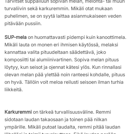
Tarvitset suppailuun sopivan melan, melonta- tai muun
turvaliivin sekä karkuremmin. Mikäli otat mukaan
puhelimen, se on syytä laittaa asianmukaiseen veden
pitävään pussiin.
SUP-mela
on huomattavasti pidempi kuin kanoottimela.
Mikäli lauta on monen eri ihmisen käytössä, melaksi
kannattaa valita pituudeltaan säädettävä, joko
komposiitti tai alumiinivartinen. Sopiva melan pituus
löytyy, kun seisot ja ojennat kätesi ylös. Kun rinnallasi
olevan melan pää ylettää noin ranteesi kohdalle, pituus
on hyvä. Tällöin voit meloa reilusti seisoen ilman turhia
liikkeitä.
Karkuremmi
on tärkeä turvallisuusväline. Remmi
sidotaan laudan takaosaan ja toinen pää nilkan
ympärille. Mikäli putoat laudalta, remmi pitää laudan