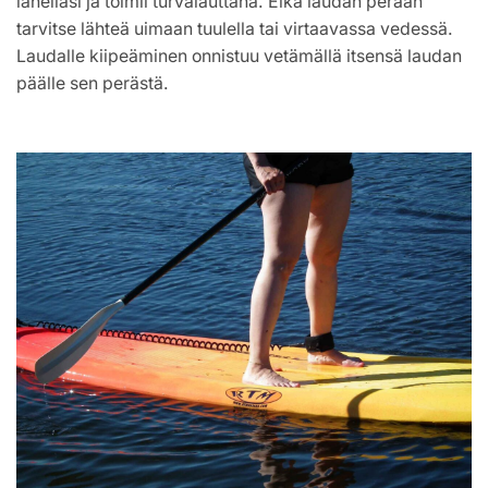
lähelläsi ja toimii turvalauttana. Eikä laudan perään
tarvitse lähteä uimaan tuulella tai virtaavassa vedessä.
Laudalle kiipeäminen onnistuu vetämällä itsensä laudan
päälle sen perästä.