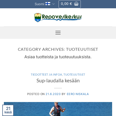
Skip
0,00
€
Suomi
to
content
CATEGORY ARCHIVES:
TUOTEUUTISET
Asiaa tuotteista ja tuoteuutuuksista.
TIEDOTTEET JA INFOA
,
TUOTEUUTISET
Sup-laudalla kesään
POSTED ON
21.6.2020
BY
EERO NISKALA
21
kesä