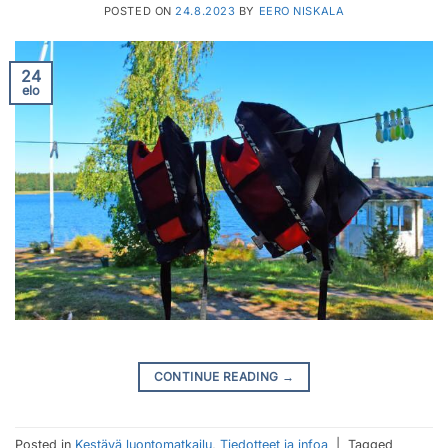
POSTED ON
24.8.2023
BY
EERO NISKALA
24
elo
CONTINUE READING
→
Posted in
Kestävä luontomatkailu
,
Tiedotteet ja infoa
|
Tagged