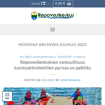
Skip
0,00
€
Suomi
to
content
MONTHLY ARCHIVES:
ELOKUU 2023
KESTÄVÄ LUONTOMATKAILU
,
TIEDOTTEET JA INFOA
Repovesikeskuksen vastuullisuus
luontoaktiviteettien parissa on palkittu
POSTED ON
25.8.2023
BY
EERO NISKALA
25
elo