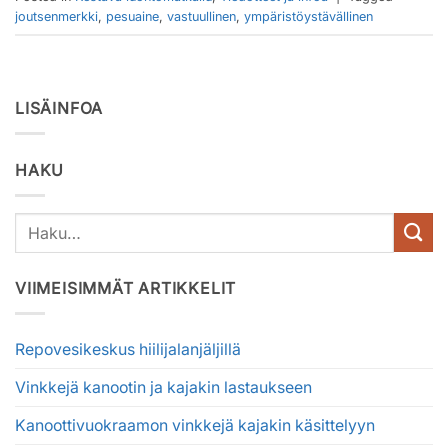
joutsenmerkki
,
pesuaine
,
vastuullinen
,
ympäristöystävällinen
LISÄINFOA
HAKU
VIIMEISIMMÄT ARTIKKELIT
Repovesikeskus hiilijalanjäljillä
Vinkkejä kanootin ja kajakin lastaukseen
Kanoottivuokraamon vinkkejä kajakin käsittelyyn