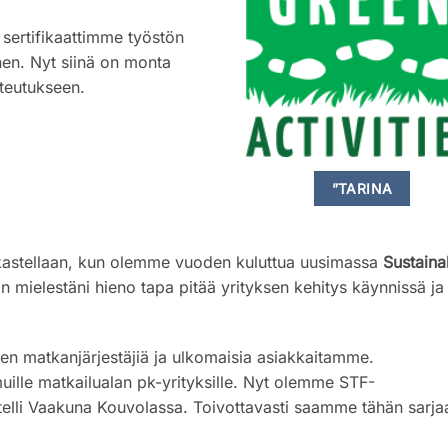
 sertifikaattimme työstön
en. Nyt siinä on monta
oteutukseen.
”TARINA
tarkastellaan, kun olemme vuoden kuluttua uusimassa
Sustaina
 mielestäni hieno tapa pitää yrityksen kehitys käynnissä ja
len matkanjärjestäjiä ja ulkomaisia asiakkaitamme.
lle matkailualan pk-yrityksille. Nyt olemme STF-
lli Vaakuna Kouvolassa. Toivottavasti saamme tähän sarja