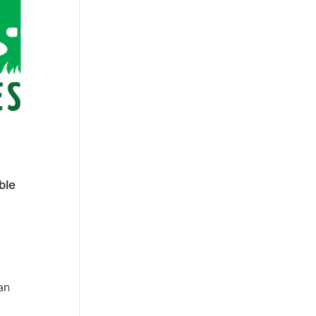
ble
an