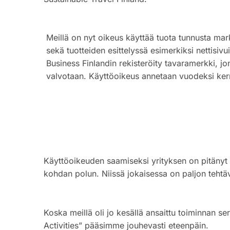
Meillä on nyt oikeus käyttää tuota tunnusta m
sekä tuotteiden esittelyssä esimerkiksi nettisi
Business Finlandin rekisteröity tavaramerkki, jo
valvotaan. Käyttöoikeus annetaan vuodeksi kerr
Käyttöoikeuden saamiseksi yrityksen on pitänyt täy
kohdan polun. Niissä jokaisessa on paljon tehtäv
Koska meillä oli jo kesällä ansaittu toiminnan ser
Activities” pääsimme jouhevasti eteenpäin.