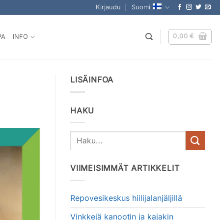
Kirjaudu
Suomi
0,00
€
PA
INFO
LISÄINFOA
HAKU
VIIMEISIMMÄT ARTIKKELIT
Repovesikeskus hiilijalanjäljillä
Vinkkejä kanootin ja kajakin