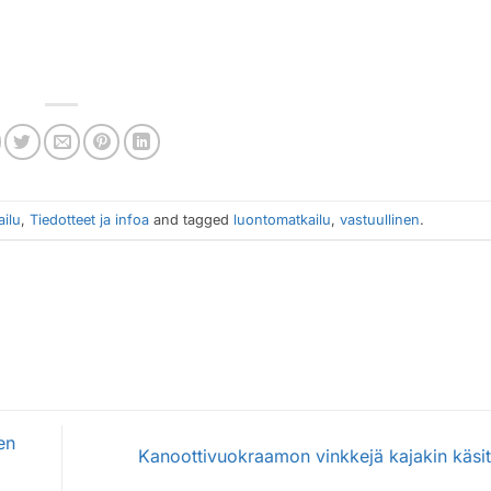
ilu
,
Tiedotteet ja infoa
and tagged
luontomatkailu
,
vastuullinen
.
en
Kanoottivuokraamon vinkkejä kajakin käsi