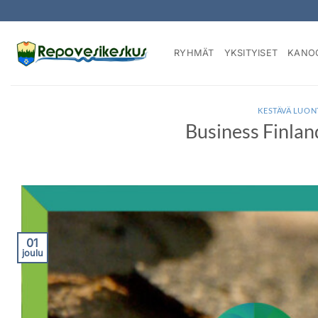
Skip
to
content
RYHMÄT
YKSITYISET
KANO
KESTÄVÄ LUO
Business Finlan
01
joulu