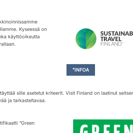
arkkinoinnissamme
vuillamme. Kyseessä on
nka käyttöoikeutta
allaan.
”INFOA
ttää sille asetetut kriteerit. Visit Finland on laatinut seits
ää ja tarkasteltavaa.
tifikaatti ”Green