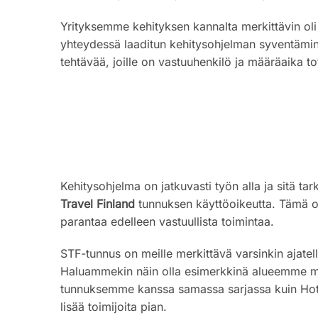
Yrityksemme kehityksen kannalta merkittävin oli
yhteydessä laaditun kehitysohjelman syventämin
tehtävää, joille on vastuuhenkilö ja määräaika t
Kehitysohjelma on jatkuvasti työn alla ja sitä 
Travel Finland
tunnuksen käyttöoikeutta. Tämä on
parantaa edelleen vastuullista toimintaa.
STF-tunnus on meille merkittävä varsinkin ajatel
Haluammekin näin olla esimerkkinä alueemme mui
tunnuksemme kanssa samassa sarjassa kuin Hote
lisää toimijoita pian.