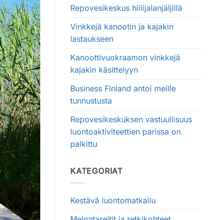
Repovesikeskus hiilijalanjäljillä
Vinkkejä kanootin ja kajakin
lastaukseen
Kanoottivuokraamon vinkkejä
kajakin käsittelyyn
Business Finland antoi meille
tunnustusta
Repovesikeskuksen vastuullisuus
luontoaktiviteettien parissa on
palkittu
KATEGORIAT
Kestävä luontomatkailu
Melontareitit ja retkikohteet