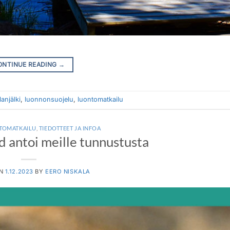
ONTINUE READING
→
alanjälki
,
luonnonsuojelu
,
luontomatkailu
NTOMATKAILU
,
TIEDOTTEET JA INFOA
d antoi meille tunnustusta
ON
1.12.2023
BY
EERO NISKALA