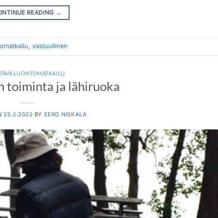
ONTINUE READING
→
tomatkailu
,
vastuullinen
TÄVÄ LUONTOMATKAILU
n toiminta ja lähiruoka
N
25.2.2022
BY
EERO NISKALA