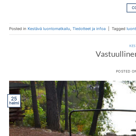
C
Posted in
Kestävä luontomatkailu
,
Tiedotteet ja infoa
|
Tagged
luon
KES
Vastuulline
POSTED O
25
helmi