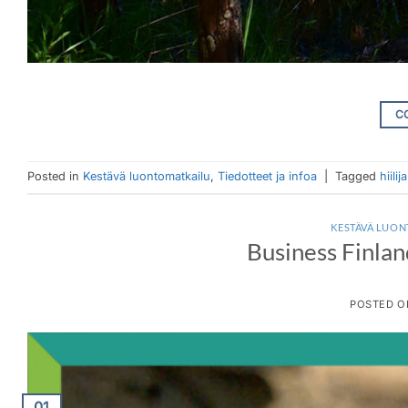
C
Posted in
Kestävä luontomatkailu
,
Tiedotteet ja infoa
|
Tagged
hiilij
KESTÄVÄ LUO
Business Finlan
POSTED 
01