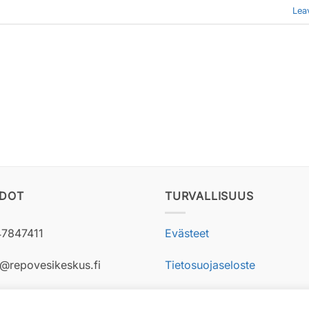
Lea
EDOT
TURVALLISUUS
47847411
Evästeet
i@repovesikeskus.fi
Tietosuojaseloste
ti >