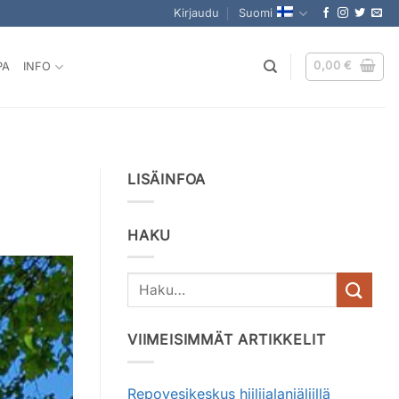
Kirjaudu
Suomi
0,00
€
PA
INFO
LISÄINFOA
HAKU
VIIMEISIMMÄT ARTIKKELIT
Repovesikeskus hiilijalanjäljillä