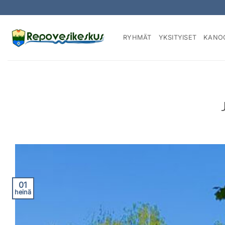
Skip
to
content
RYHMÄT
YKSITYISET
KANO
01
heinä