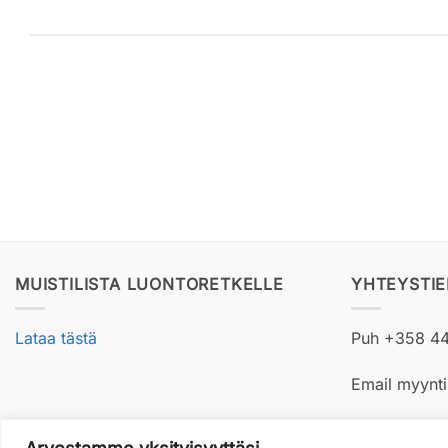
MUISTILISTA LUONTORETKELLE
YHTEYSTI
Lataa tästä
Puh +358 4
Email myynt
Laskut ja pos