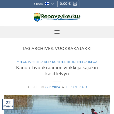
Skip
0,00
€
Suomi
to
content
TAG ARCHIVES:
VUOKRAKAJAKKI
MELONTAREITIT JA RETKIKOHTEET
,
TIEDOTTEET JA INFOA
Kanoottivuokraamon vinkkejä kajakin
käsittelyyn
POSTED ON
22.3.2024
BY
EERO NISKALA
22
maalis