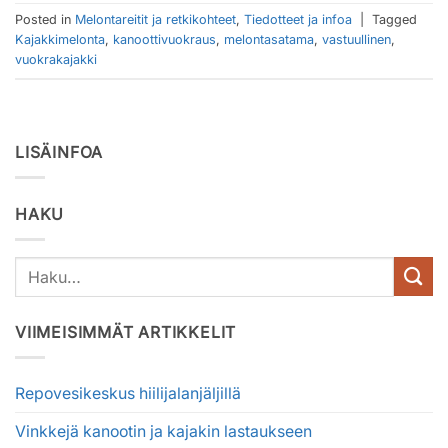
Posted in
Melontareitit ja retkikohteet
,
Tiedotteet ja infoa
|
Tagged
Kajakkimelonta
,
kanoottivuokraus
,
melontasatama
,
vastuullinen
,
vuokrakajakki
LISÄINFOA
HAKU
VIIMEISIMMÄT ARTIKKELIT
Repovesikeskus hiilijalanjäljillä
Vinkkejä kanootin ja kajakin lastaukseen