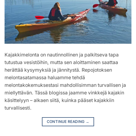
Kajakkimelonta on nautinnollinen ja palkitseva tapa
tutustua vesistöihin, mutta sen aloittaminen saattaa
herättää kysymyksiä ja jännitystä. Repojotoksen
melontasatamassa haluamme tehdä
melontakokemuksestasi mahdollisimman turvallisen ja
miellyttävän. Tässä blogissa jaamme vinkkejä kajakin
käsittelyyn – alkaen siitä, kuinka pääset kajakkiin
turvallisesti.
CONTINUE READING
→