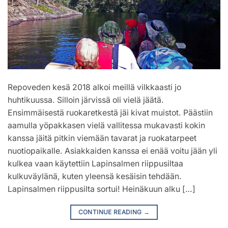
Repoveden kesä 2018 alkoi meillä vilkkaasti jo
huhtikuussa. Silloin järvissä oli vielä jäätä.
Ensimmäisestä ruokaretkestä jäi kivat muistot. Päästiin
aamulla yöpakkasen vielä vallitessa mukavasti kokin
kanssa jäitä pitkin viemään tavarat ja ruokatarpeet
nuotiopaikalle. Asiakkaiden kanssa ei enää voitu jään yli
kulkea vaan käytettiin Lapinsalmen riippusiltaa
kulkuväylänä, kuten yleensä kesäisin tehdään.
Lapinsalmen riippusilta sortui! Heinäkuun alku […]
CONTINUE READING
→