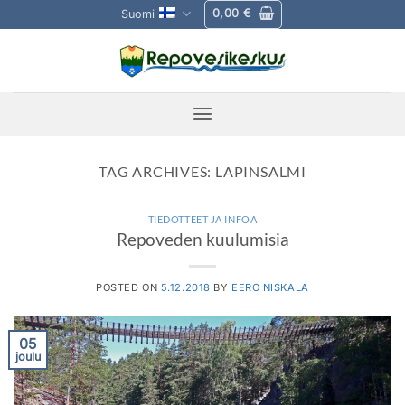
Skip
0,00
€
Suomi
to
content
TAG ARCHIVES:
LAPINSALMI
TIEDOTTEET JA INFOA
Repoveden kuulumisia
POSTED ON
5.12.2018
BY
EERO NISKALA
05
joulu