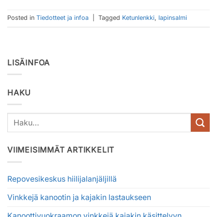
Posted in
Tiedotteet ja infoa
|
Tagged
Ketunlenkki
,
lapinsalmi
LISÄINFOA
HAKU
VIIMEISIMMÄT ARTIKKELIT
Repovesikeskus hiilijalanjäljillä
Vinkkejä kanootin ja kajakin lastaukseen
Kanoottivuokraamon vinkkejä kajakin käsittelyyn